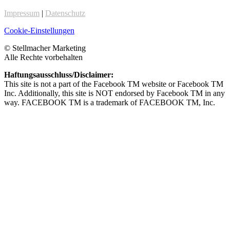
Impressum
|
Datenschutz
Cookie-Einstellungen
© Stellmacher Marketing
Alle Rechte vorbehalten
Haftungsausschluss/Disclaimer:
This site is not a part of the Facebook TM website or Facebook TM
Inc. Additionally, this site is NOT endorsed by Facebook TM in any
way. FACEBOOK TM is a trademark of FACEBOOK TM, Inc.
Privatsphäre-Einstellungen ändern
Historie der Privatsphäre-Einstellungen
Einwilligungen widerrufen
Sichere Dir das E-Book
„Die 5 wichtigsten Elemente verkaufsstarker Landingpages“
für 0,- Euro
Dein Vorname
Deine E-Mailadresse