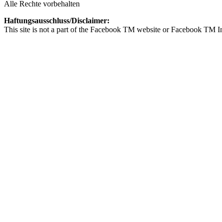
Alle Rechte vorbehalten
Haftungsausschluss/Disclaimer:
This site is not a part of the Facebook TM website or Facebook 
Privatsphäre-Einstellungen ändern
Historie der Privatsphäre-Einstellungen
Einwilligungen widerrufen
Sichere Dir das E-Book
„Die 5 wichtigsten Elemente verkaufsstarker Landingpages“
für 0,- Euro
De
De