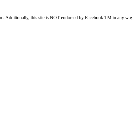
TM Inc. Additionally, this site is NOT endorsed by Facebook TM in
in Vorname
ine E-Mailadresse