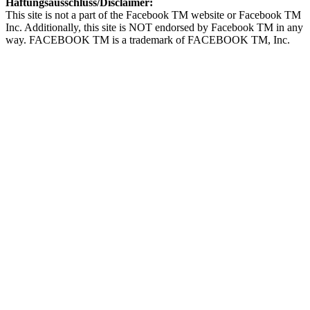
Haftungsausschluss/Disclaimer:
This site is not a part of the Facebook TM website or Facebook TM
Inc. Additionally, this site is NOT endorsed by Facebook TM in any
way. FACEBOOK TM is a trademark of FACEBOOK TM, Inc.
Privatsphäre-Einstellungen ändern
Historie der Privatsphäre-Einstellungen
Einwilligungen widerrufen
Sichere Dir das E-Book
„Die 5 wichtigsten Elemente verkaufsstarker Landingpages“
für 0,- Euro
Dein Vorname
Deine E-Mailadresse