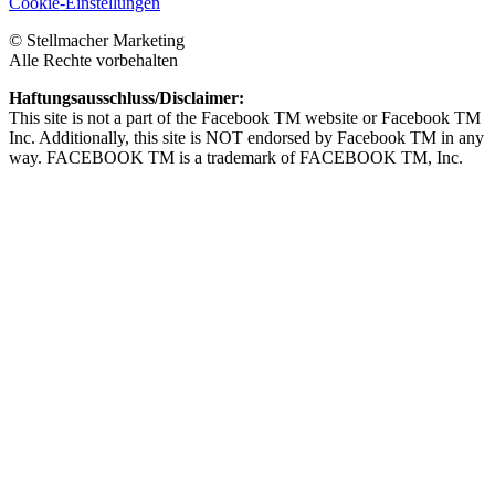
Cookie-Einstellungen
© Stellmacher Marketing
Alle Rechte vorbehalten
Haftungsausschluss/Disclaimer:
This site is not a part of the Facebook TM website or Facebook TM
Inc. Additionally, this site is NOT endorsed by Facebook TM in any
way. FACEBOOK TM is a trademark of FACEBOOK TM, Inc.
Privatsphäre-Einstellungen ändern
Historie der Privatsphäre-Einstellungen
Einwilligungen widerrufen
Sichere Dir das E-Book
„Die 5 wichtigsten Elemente verkaufsstarker Landingpages“
für 0,- Euro
Dein Vorname
Deine E-Mailadresse