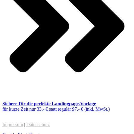
Sichere Dir die perfekte Landingpage-Vorlage
für kurze Zeit nur 33,- € statt regulär 97,- € (inkl. MwSt.)
Impressum
|
Datenschutz